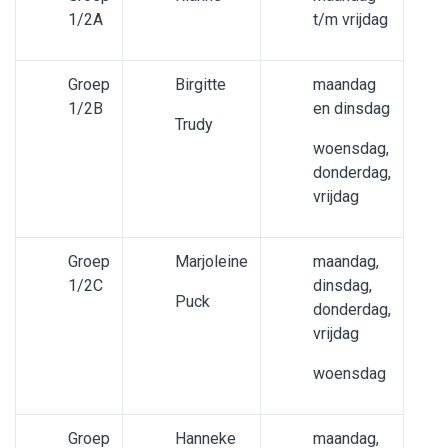
1/2A
t/m vrijdag
Beleid en formulieren
Werken bij WijWijzer
Groep
Birgitte
maandag
1/2B
en dinsdag
Trudy
Contact
woensdag,
donderdag,
vrijdag
Groep
Marjoleine
maandag,
1/2C
dinsdag,
Puck
donderdag,
vrijdag
woensdag
Groep
Hanneke
maandag,