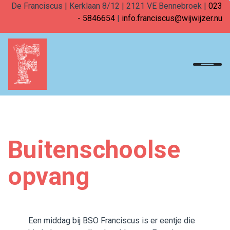
De Franciscus | Kerklaan 8/12 | 2121 VE Bennebroek |
023
- 5846654
|
info.franciscus@wijwijzer.nu
Home
Onderwijs
Team
Buitenschoolse
Ouders in onderwijs
opvang
Opvang
Samenkomen
Een middag bij BSO Franciscus is er eentje die
Praktisch