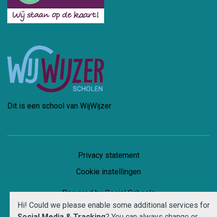
Dit is een school van WijWijzer
Privacy statement
Cookie instellingen
Powered by
Social Schools
Hi! Could we please enable some additional services for
Social Media & Tracking
? You can always change or