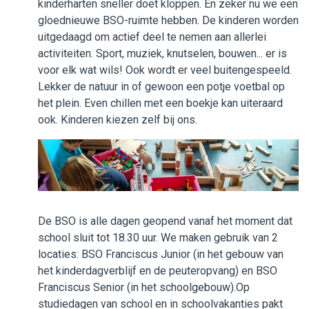
kinderharten sneller doet kloppen. En zeker nu we een
gloednieuwe BSO-ruimte hebben. De kinderen worden
Beleid en formulieren
uitgedaagd om actief deel te nemen aan allerlei
activiteiten. Sport, muziek, knutselen, bouwen... er is
Werken bij WijWijzer
voor elk wat wils! Ook wordt er veel buitengespeeld.
Lekker de natuur in of gewoon een potje voetbal op
Contact
het plein. Even chillen met een boekje kan uiteraard
ook. Kinderen kiezen zelf bij ons.
De BSO is alle dagen geopend vanaf het moment dat
school sluit tot 18.30 uur. We maken gebruik van 2
locaties: BSO Franciscus Junior (in het gebouw van
het kinderdagverblijf en de peuteropvang) en BSO
Franciscus Senior (in het schoolgebouw).Op
studiedagen van school en in schoolvakanties pakt