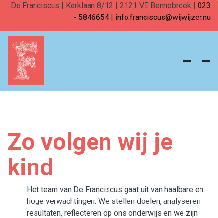
De Franciscus | Kerklaan 8/12 | 2121 VE Bennebroek |
023
- 5846654
|
info.franciscus@wijwijzer.nu
Home
Onderwijs
Team
Zo volgen wij je
Ouders in onderwijs
kind
Opvang
Samenkomen
Het team van De Franciscus gaat uit van haalbare en
hoge verwachtingen. We stellen doelen, analyseren
Praktisch
resultaten, reflecteren op ons onderwijs en we zijn