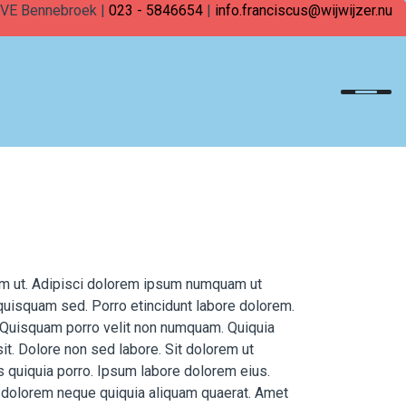
1 VE Bennebroek |
023 - 5846654
|
info.franciscus@wijwijzer.nu
m ut. Adipisci dolorem ipsum numquam ut
quisquam sed. Porro etincidunt labore dolorem.
. Quisquam porro velit non numquam. Quiquia
t. Dolore non sed labore. Sit dolorem ut
s quiquia porro. Ipsum labore dolorem eius.
dolorem neque quiquia aliquam quaerat. Amet