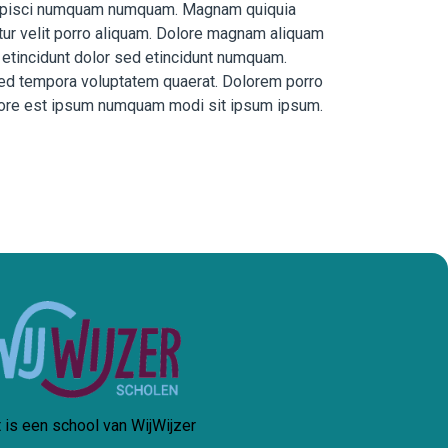
 adipisci numquam numquam. Magnam quiquia
r velit porro aliquam. Dolore magnam aliquam
etincidunt dolor sed etincidunt numquam.
ed tempora voluptatem quaerat. Dolorem porro
abore est ipsum numquam modi sit ipsum ipsum.
t is een school van WijWijzer