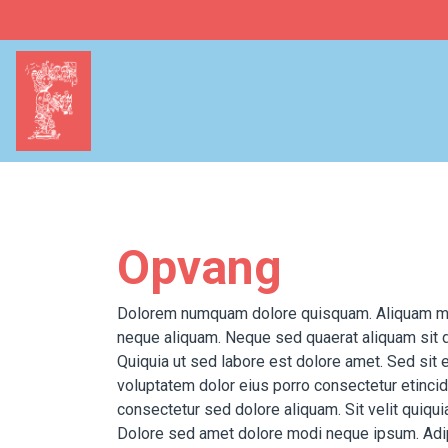
Home
Onderwijs
Team
Opvang
Ouders in onderwijs
Dolorem numquam dolore quisquam. Aliquam mag
Opvang
neque aliquam. Neque sed quaerat aliquam sit d
Quiquia ut sed labore est dolore amet. Sed sit
Samenkomen
voluptatem dolor eius porro consectetur etinci
consectetur sed dolore aliquam. Sit velit quiqu
Praktisch
Dolore sed amet dolore modi neque ipsum. Adi