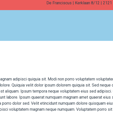
De Franciscus | Kerklaan 8/12 | 212
nam adipisci quiquia sit. Modi non porro voluptatem voluptate
olore. Quiquia velit dolor ipsum dolorem quiquia sit. Sed neque 
 est aliquam. Ipsum tempora neque voluptatem eius sed adipisci
dunt labore. Ipsum quaerat numquam magnam amet quaerat eius si
ia porro dolor sed. Velit etincidunt numquam dolore quisquam eiu
pisci voluptatem magnam neque numquam. Voluptatem porro sit 