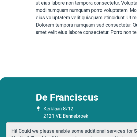
ut eius labore non tempora consectetur. Volup
Beleid en formulieren
modi numquam numquam porro voluptatem. Modi 
eius voluptatem velit quisquam etincidunt. Ut
Dolorem tempora numquam sed consectetur. Qui
Werken bij WijWijzer
amet velit eius labore consectetur. Porro non
Contact
De Franciscus
Kerklaan 8/12
2121 VE Bennebroek
023 - 5846654
Hi! Could we please enable some additional services for
S
info.franciscus@wijwijzer.nu