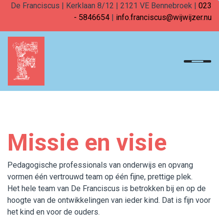
De Franciscus | Kerklaan 8/12 | 2121 VE Bennebroek |
023
- 5846654
|
info.franciscus@wijwijzer.nu
Home
Onderwijs
Team
Missie en visie
Ouders in onderwijs
Opvang
Pedagogische professionals van onderwijs en opvang
vormen één vertrouwd team op één fijne, prettige plek.
Samenkomen
Het hele team van De Franciscus is betrokken bij en op de
hoogte van de ontwikkelingen van ieder kind. Dat is fijn voor
Praktisch
het kind en voor de ouders.